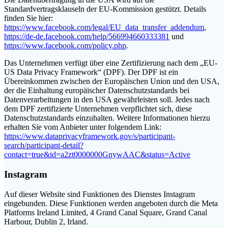
Standardvertragsklauseln der EU-Kommission gestützt. Details
finden Sie hier:
https://www.facebook.com/legal/EU_data_transfer_addendum
,
https://de-de.facebook.com/help/566994660333381
und
https://www.facebook.com/policy.php
.
Das Unternehmen verfügt über eine Zertifizierung nach dem „EU-
US Data Privacy Framework“ (DPF). Der DPF ist ein
Übereinkommen zwischen der Europäischen Union und den USA,
der die Einhaltung europäischer Datenschutzstandards bei
Datenverarbeitungen in den USA gewährleisten soll. Jedes nach
dem DPF zertifizierte Unternehmen verpflichtet sich, diese
Datenschutzstandards einzuhalten. Weitere Informationen hierzu
erhalten Sie vom Anbieter unter folgendem Link:
https://www.dataprivacyframework.gov/s/participant-
search/participant-detail?
contact=true&id=a2zt0000000GnywAAC&status=Active
Instagram
Auf dieser Website sind Funktionen des Dienstes Instagram
eingebunden. Diese Funktionen werden angeboten durch die Meta
Platforms Ireland Limited, 4 Grand Canal Square, Grand Canal
Harbour, Dublin 2, Irland.