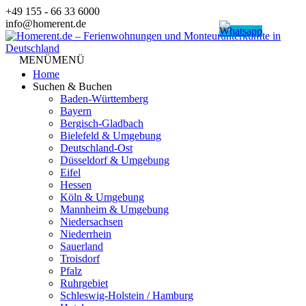
Zum
+49 155 - 66 33 6000
Inhalt
info@homerent.de
springen
MENÜ
MENÜ
Home
Suchen & Buchen
Baden-Württemberg
Bayern
Bergisch-Gladbach
Bielefeld & Umgebung
Deutschland-Ost
Düsseldorf & Umgebung
Eifel
Hessen
Köln & Umgebung
Mannheim & Umgebung
Niedersachsen
Niederrhein
Sauerland
Troisdorf
Pfalz
Ruhrgebiet
Schleswig-Holstein / Hamburg