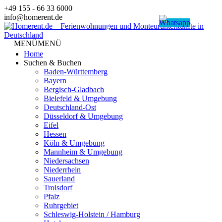
Zum
+49 155 - 66 33 6000
Inhalt
info@homerent.de
springen
MENÜ
MENÜ
Home
Suchen & Buchen
Baden-Württemberg
Bayern
Bergisch-Gladbach
Bielefeld & Umgebung
Deutschland-Ost
Düsseldorf & Umgebung
Eifel
Hessen
Köln & Umgebung
Mannheim & Umgebung
Niedersachsen
Niederrhein
Sauerland
Troisdorf
Pfalz
Ruhrgebiet
Schleswig-Holstein / Hamburg