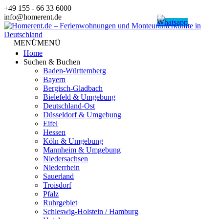
Zum
+49 155 - 66 33 6000
Inhalt
info@homerent.de
springen
MENÜ
MENÜ
Home
Suchen & Buchen
Baden-Württemberg
Bayern
Bergisch-Gladbach
Bielefeld & Umgebung
Deutschland-Ost
Düsseldorf & Umgebung
Eifel
Hessen
Köln & Umgebung
Mannheim & Umgebung
Niedersachsen
Niederrhein
Sauerland
Troisdorf
Pfalz
Ruhrgebiet
Schleswig-Holstein / Hamburg